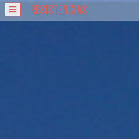
RESISTENCIAS
REGIONES
CLOETE,
COAHUILA
AMECAMECA,
EDO
MEX
HOPELCHÉN,
CAMPECHE