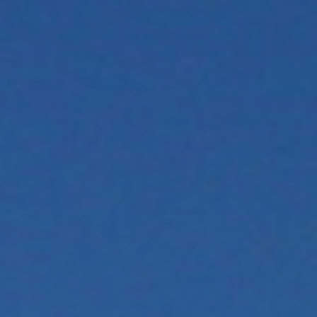
XALAPA,
VERACRUZ
MEXICALI,
BAJA
CALIFORNIA
TEMACAPULÍN,
JALISCO
CIUDAD
DE
MÉXICO