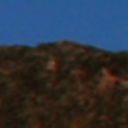
PAHUATLÁN,
PUEBLA
MEZQUITIC,
JALISCO
SAN
DIEGO
DE
LA
UNIÓN,
GUANAJUATO
SAN
CRISANTO,