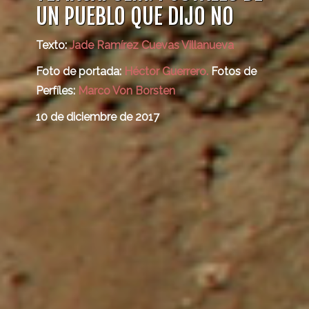
UN PUEBLO QUE DIJO NO
RESISTENCIAS
A
Texto:
Jade Ramírez Cuevas Villanueva
POLÍTICAS
Foto de portada:
Héctor Guerrero.
Fotos de
CONSERVACIONISTAS
Perfíles:
Marco Von Borsten
10 de diciembre de 2017
Inicio
Créditos
cerrar