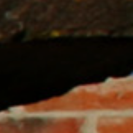
YUCATÁN
TEMAS
RESISTENCIAS
DE
MUJERES
RESISTENCIAS
DESDE
LA
FE