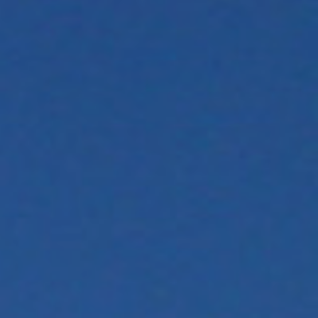
CARRIZALILLO,
GUERRERO
SALAVERNA,
ZACATECAS
PRESIDIO
DE
LOS
REYES,
NAYARIT
SIERRA
TARAHUMARA,CHIHUAHUA