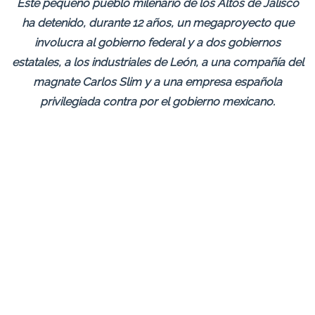
Este pequeño pueblo milenario de los Altos de Jalisco
ha detenido, durante 12 años, un megaproyecto que
involucra al gobierno federal y a dos gobiernos
estatales, a los industriales de León, a una compañía del
magnate Carlos Slim y a una empresa española
privilegiada contra por el gobierno mexicano.
TEMACAPULÍN, JALISCO.- En esta región el viento
sopla recuerdos de dos masacres: la Guerra del Mixtón,
de los chinamecas que resistieron a la conquista, y
siglos después, la Guerra Cristera, en la que los
pobladores se negaron a renunciar a sus creencias.
Aquí, en los Altos de Jalisco, inició hace 12 años la
defensa de una pequeña comunidad de su tierra frente a
la construcción de la presa El Zapotillo, un