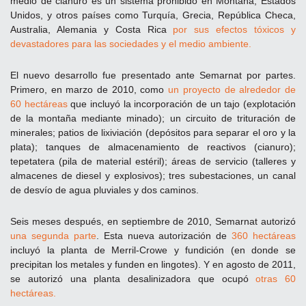
medio de cianuro es un sistema prohibido en Montana, Estados
Unidos, y otros países como Turquía, Grecia, República Checa,
Australia, Alemania y Costa Rica
por sus efectos tóxicos y
devastadores para las sociedades y el medio ambiente.
El nuevo desarrollo fue presentado ante Semarnat por partes.
Primero, en marzo de 2010, como
un proyecto de alrededor de
60 hectáreas
que incluyó la incorporación de un tajo (explotación
de la montaña mediante minado); un circuito de trituración de
minerales; patios de lixiviación (depósitos para separar el oro y la
plata); tanques de almacenamiento de reactivos (cianuro);
tepetatera (pila de material estéril); áreas de servicio (talleres y
almacenes de diesel y explosivos); tres subestaciones, un canal
de desvío de agua pluviales y dos caminos.
Seis meses después, en septiembre de 2010, Semarnat autorizó
una segunda parte
. Esta nueva autorización de
360 hectáreas
incluyó la planta de Merril-Crowe y fundición (en donde se
precipitan los metales y funden en lingotes). Y en agosto de 2011,
se autorizó una planta desalinizadora que ocupó
otras 60
hectáreas.