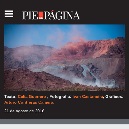
Introducción
Slim
el
Voraz
Larrea,
el
sucio
Baillères,
el
heredero
Texto:
Celia Guerrero
, Fotografía:
Iván Castaneira
, Gráficos:
Arturo Contreras Camero
.
Salinas,
el
21 de agosto de 2016
titiritero
Créditos