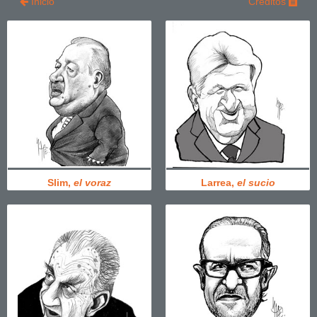
Inicio
Créditos
Slim,
el voraz
Larrea,
el sucio