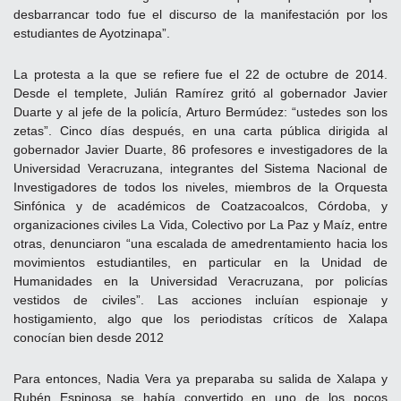
desbarrancar todo fue el discurso de la manifestación por los
estudiantes de Ayotzinapa”.
La protesta a la que se refiere fue el 22 de octubre de 2014.
Desde el templete, Julián Ramírez gritó al gobernador Javier
Duarte y al jefe de la policía, Arturo Bermúdez: “ustedes son los
zetas”. Cinco días después, en una carta pública dirigida al
gobernador Javier Duarte, 86 profesores e investigadores de la
Universidad Veracruzana, integrantes del Sistema Nacional de
Investigadores de todos los niveles, miembros de la Orquesta
Sinfónica y de académicos de Coatzacoalcos, Córdoba, y
organizaciones civiles La Vida, Colectivo por La Paz y Maíz, entre
otras, denunciaron “una escalada de amedrentamiento hacia los
movimientos estudiantiles, en particular en la Unidad de
Humanidades en la Universidad Veracruzana, por policías
vestidos de civiles”. Las acciones incluían espionaje y
hostigamiento, algo que los periodistas críticos de Xalapa
conocían bien desde 2012
Para entonces, Nadia Vera ya preparaba su salida de Xalapa y
Rubén Espinosa se había convertido en uno de los pocos