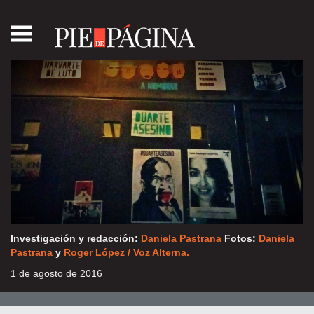
Introducción
1.
La
muerte
proféticas
2.
La
conexión
con
Nadia
Vera
Investigación y redacción:
Daniela Pastrana
Fotos:
Daniela
Pastrana
y
Roger López / Voz Alterna.
3.
Las
1 de agosto de 2016
mentiras
del
Procurador