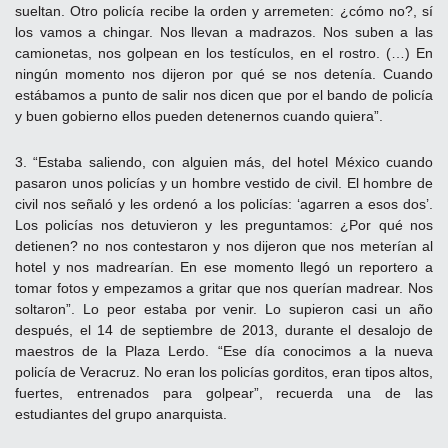
sueltan. Otro policía recibe la orden y arremeten: ¿cómo no?, sí
los vamos a chingar. Nos llevan a madrazos. Nos suben a las
camionetas, nos golpean en los testículos, en el rostro. (…) En
ningún momento nos dijeron por qué se nos detenía. Cuando
estábamos a punto de salir nos dicen que por el bando de policía
y buen gobierno ellos pueden detenernos cuando quiera”.
3. “Estaba saliendo, con alguien más, del hotel México cuando
pasaron unos policías y un hombre vestido de civil. El hombre de
civil nos señaló y les ordenó a los policías: ‘agarren a esos dos’.
Los policías nos detuvieron y les preguntamos: ¿Por qué nos
detienen? no nos contestaron y nos dijeron que nos meterían al
hotel y nos madrearían. En ese momento llegó un reportero a
tomar fotos y empezamos a gritar que nos querían madrear. Nos
soltaron”. Lo peor estaba por venir. Lo supieron casi un año
después, el 14 de septiembre de 2013, durante el desalojo de
maestros de la Plaza Lerdo. “Ese día conocimos a la nueva
policía de Veracruz. No eran los policías gorditos, eran tipos altos,
fuertes, entrenados para golpear”, recuerda una de las
estudiantes del grupo anarquista.