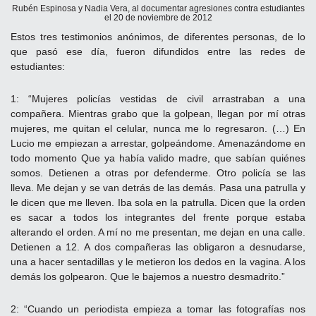
Rubén Espinosa y Nadia Vera, al documentar agresiones contra estudiantes
el 20 de noviembre de 2012
Estos tres testimonios anónimos, de diferentes personas, de lo
que pasó ese día, fueron difundidos entre las redes de
estudiantes:
1: “Mujeres policías vestidas de civil arrastraban a una
compañera. Mientras grabo que la golpean, llegan por mí otras
mujeres, me quitan el celular, nunca me lo regresaron. (…) En
Lucio me empiezan a arrestar, golpeándome. Amenazándome en
todo momento Que ya había valido madre, que sabían quiénes
somos. Detienen a otras por defenderme. Otro policía se las
lleva. Me dejan y se van detrás de las demás. Pasa una patrulla y
le dicen que me lleven. Iba sola en la patrulla. Dicen que la orden
es sacar a todos los integrantes del frente porque estaba
alterando el orden. A mí no me presentan, me dejan en una calle.
Detienen a 12. A dos compañeras las obligaron a desnudarse,
una a hacer sentadillas y le metieron los dedos en la vagina. A los
demás los golpearon. Que le bajemos a nuestro desmadrito.”
2: “Cuando un periodista empieza a tomar las fotografías nos